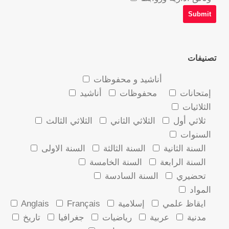
تصنيفات
أناشيد و محفوظات
إمتحانات
محفوظات
أناشيد
الثلاثيات
ثلاثي أول
الثلاثي الثاني
الثلاثي الثالث
السنوات
السنة الثانية
السنة الثالثة
السنة الاولى
السنة الرابعة
السنة الخامسة
تحضيري
السنة السادسة
المواد
ايقاظ علمي
إسلامية
Français
Anglais
مدنية
عربية
رياضيات
جغرافيا
تاريخ