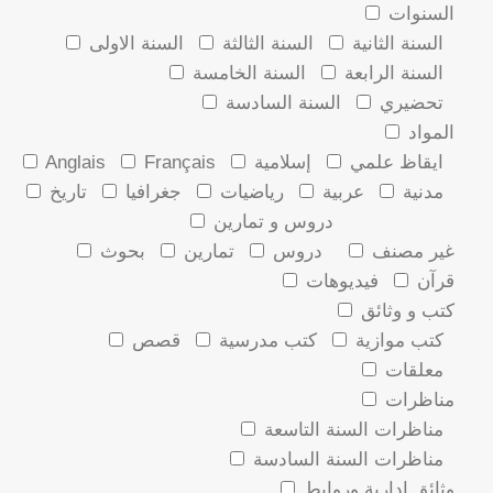
السنوات
السنة الثانية
السنة الثالثة
السنة الاولى
السنة الرابعة
السنة الخامسة
تحضيري
السنة السادسة
المواد
ايقاظ علمي
إسلامية
Français
Anglais
مدنية
عربية
رياضيات
جغرافيا
تاريخ
دروس و تمارين
غير مصنف
دروس
تمارين
بحوث
قرآن
فيديوهات
كتب و وثائق
كتب موازية
كتب مدرسية
قصص
معلقات
مناظرات
مناظرات السنة التاسعة
مناظرات السنة السادسة
وثائق ادارية وروابط